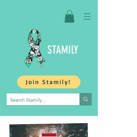
STAMILY
Join Stamily!