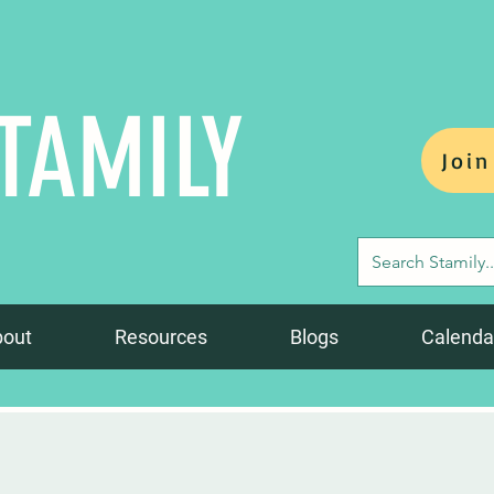
TAMILY
Join
bout
Resources
Blogs
Calenda