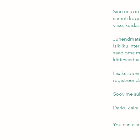
Sinu ees on
samuti koge
viise, kuida
Juhendmater
isikliku int
saad oma mõ
kättesaadav.
Lisaks soovi
registreerid
Soovime sul
You can also