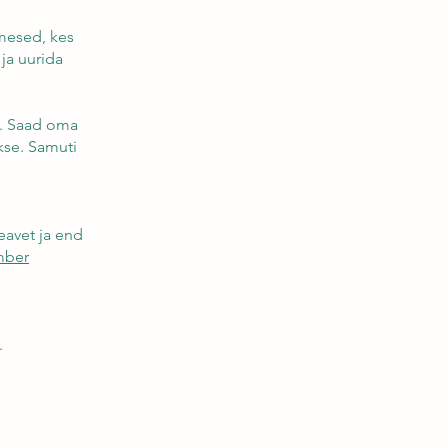
imesed, kes
ja uurida
d. Saad oma
akse. Samuti
eavet ja end
mber