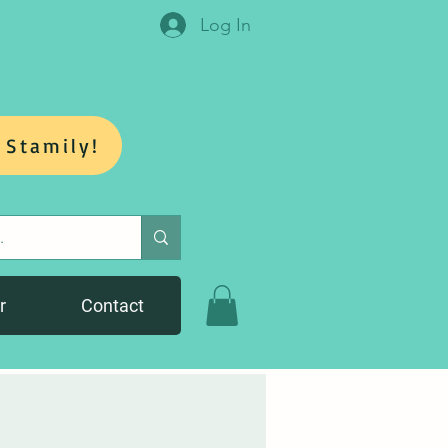
Log In
 Stamily!
r
Contact