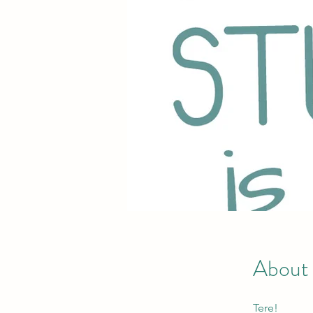
About
Tere!