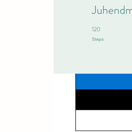
Juhendma
120
120 Steps
Steps