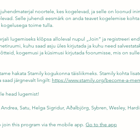
 juhendmaterjal noortele, kes kogelevad, ja selle on loonud in
levad. Selle juhendi eesmärk on anda teavet kogelemise kohta 
s kogelusega toime tulla.
jali lugemiseks klõpsa alloleval nupul „Join“ ja registreeri en
ernetiruumi, kuhu saad asju üles kirjutada ja kuhu need salvestat
tteid, kogemusi ja küsimusi kirjutada foorumisse, mis on sulle
tame hakata Stamily kogukonna täisliikmeks. Stamily kohta lisat
a saad järgnevalt lingilt:
https://www.stamily.org/become-a-me
le head lugemist!
 join this program via the mobile app.
Go to the app